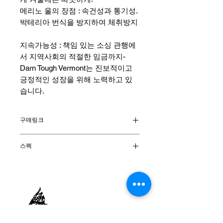
메리노 울의 장점 : 속건성과 통기성.
박테리아 번식을 방지하여 체취방지
지속가능성 : 책임 있는 소싱 관행에
서 지역사회의 적절한 임금까지-
Darn Tough Vermont는 진보적이고
긍정적인 성장을 위해 노력하고 있
습니다.
구매링크
시에라 온라인 몰
스펙
소재 : 메리노 울 58% 나일론 39% 라
이크라 스판덱스 3%
양말높이 : Micro Crew
쿠션종류 : Midweight with Cushion
원산지 : 미국