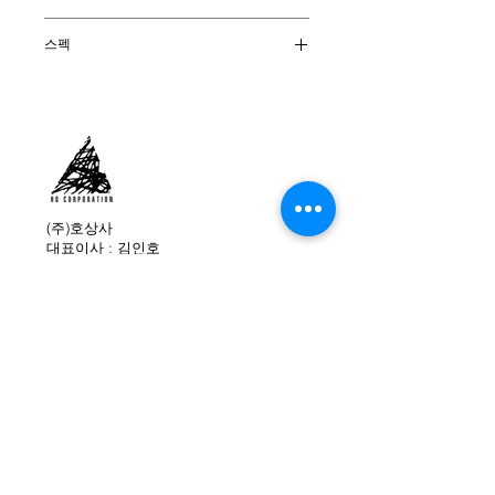
시에라 온라인 몰
스펙
외피 : Hydrobloc® Waxed Full Grain
Leather
안감 : GORE-TEX® Extended
Comfort
창 : Zamberlan®Vibram® Junko
Megagrip
색상 : Dark Brown / Black
(주)호상사
대표이사 : 김인호
무게 : 450g (사이즈 42기준)
주소 : 서울특별시 용산구 원효로 210-30 401호
원산지 : 이탈리아
대표전화 : 02-749-0480
사이즈 : 40-46 (255-285mm)
팩스 : 02-749-0484
이메일 : info@hocorp.co.kr
(주)호상사 직영 온라인몰