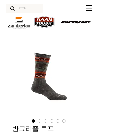
반그리즐 토프