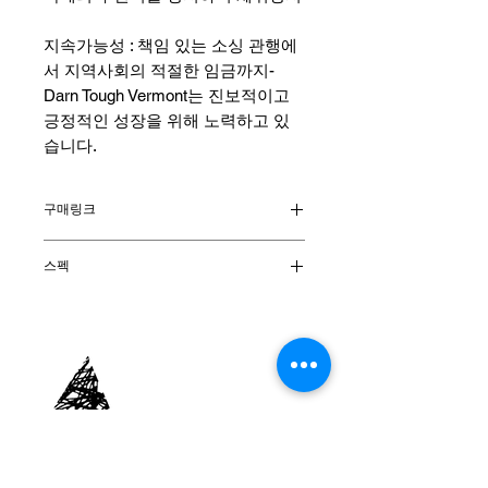
지속가능성 : 책임 있는 소싱 관행에
서 지역사회의 적절한 임금까지-
Darn Tough Vermont는 진보적이고
긍정적인 성장을 위해 노력하고 있
습니다.
구매링크
시에라 온라인 몰
스펙
소재 : 메리노 울 61% 나일론 37% 라
이크라 스판덱스2%
양말높이 : Boot Sock
쿠션종류 : Midweight with Cushion
원산지 : 미국
(주)호상사
대표이사 : 김인호
주소 : 서울특별시 용산구 원효로 210-30 401호