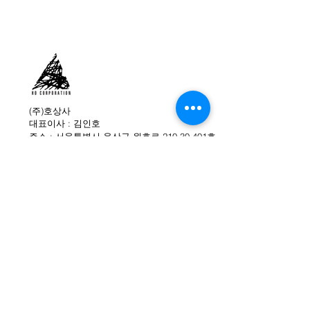
색상
: 왁스 블루
사이즈
: 36~40(235~255mm)
소재
: Hydrobloc® Full Grain Waxed
Leather
안감
: GORE-TEX®
무게(g)
: 485g (size 39)
창
:Zamberlan® Vibram
(주)호상사
대표이사 : 김인호
원산지
: 이태리
주소 : 서울특별시 용산구 원효로 210-30 401호
※창갈이 불가상품
대표전화 : 02-749-0480
팩스 : 02-749-0484
이메일 : info@hocorp.co.kr
(주)호상사 직영 온라인몰
WE ARE SOCIAL
ZAMBERLAN