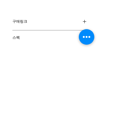
구매링크
시에라 온라인 몰
스펙
외피 : Tech Elastic Cordura®
MicroFiber
안감 : Zamberlan®Carbon Fiber
Insole 5mm
창 : Vibram®Penia
핏 : Zamberlan®Technical fit
색상 : Black-Orange
(주)호상사
대표이사 : 김인호
무게 : 890g (사이즈 42기준)
주소 : 서울특별시 용산구 원효로 210-30 401호
원산지 : 이탈리아
대표전화 : 02-749-0480
사이즈 : 39-48 (250-295mm)
팩스 : 02-749-0484
이메일 : info@hocorp.co.kr