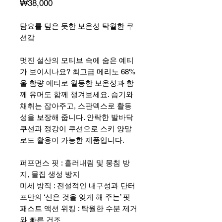
가
₩38,000
격
담요를 덮은 듯한 보온성 탁월한 쿠
션감
멋진 설산의 모티브 속에 숨은 예티
가 보이시나요? 최고급 메리노 68%
울 함량 예티로 월등한 보온성과 함
께 유머도 함께 챙겨보세요. 습기와
채취는 잡아주고, 스판덱스로 활동
성을 보장해 줍니다. 안락한 발바닥
쿠션과 정강이 쿠션으로 스키 양말
로도 활용이 가능한 제품입니다.
퍼포먼스 핏 : 흘러내림 및 뭉침 방
지, 물집 생성 방지
미세 방직 : 전설적인 내구성과 단터
프만의 ‘신은 것을 잊게 해 주는’ 핏
패스트 액션 위킹 : 탁월한 수분 제거
와 빠른 건조