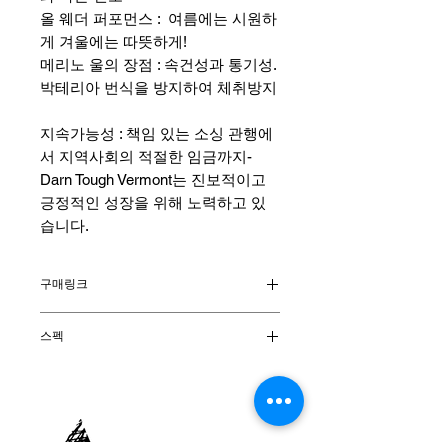
올 웨더 퍼포먼스 : 여름에는 시원하
게 겨울에는 따뜻하게!
메리노 울의 장점 : 속건성과 통기성.
박테리아 번식을 방지하여 체취방지
지속가능성 : 책임 있는 소싱 관행에
서 지역사회의 적절한 임금까지-
Darn Tough Vermont는 진보적이고
긍정적인 성장을 위해 노력하고 있
습니다.
구매링크
시에라 온라인 몰
스펙
소재
: 메리노 울 68% 나일론 28% 라
이크라 스판덱스 4%
양말높이
: O.T.C.
쿠션종류
: Midweight with Cushion