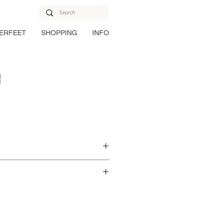
ERFEET
SHOPPING
INFO
밀
% 나일론 36% 라이크라 스판덱스 3%
w
 with Cushion
국