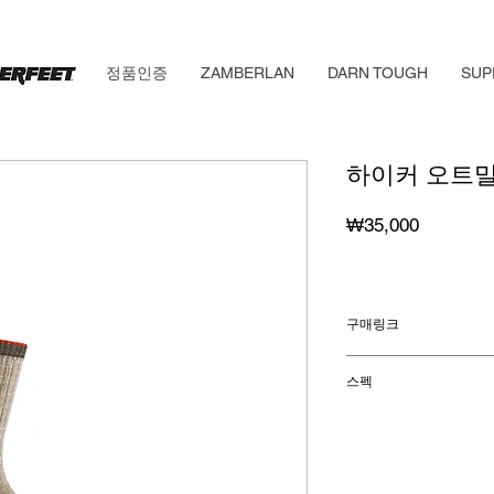
정품인증
ZAMBERLAN
DARN TOUGH
SUP
하이커 오트
가
₩35,000
격
구매링크
시에라 온라인 몰
스펙
소재
: 메리노 울 61
양말높이
: Micro Cre
쿠션종류
: Midweight
원산지 :
미