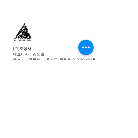
갑피 Hydrobloc® Suede
갑피 두께 1.6mm-1.8mm
안감 Recycled Mesh lining
PFAS Free
안창 폴리에스터 PFAS-Free
felt
구두골 Zamberlan® Casual
(주)호상사
대표이사 : 김인호
Comfort Fit
주소 : 서울특별시 용산구 원효로 210-30 401호
바닥창 Vibram® Bruce with
대표전화 : 02-749-0480
Ecostep Recycle compound
팩스 : 02-749-0484
중량 380g (사이즈 39 한 짝)
이메일 : info@hocorp.co.kr
중창 리사이클 EVA 웨지
사이즈 EU 37-43
(주)호상사 직영 온라인몰
WE ARE SOCIAL
ZAMBERLAN