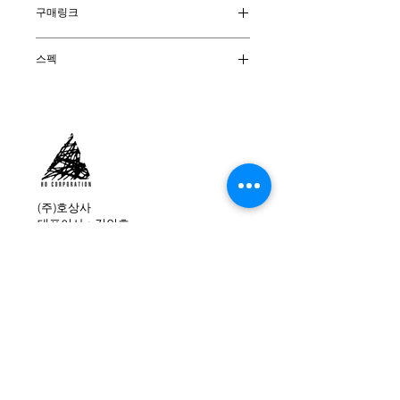
구매링크
시에라 온라인 몰
스펙
외피 : Hydrobloc® Suade
안감 : GORE-TEX®
창 : Zamberlan®Vibram®Raptor
색상 : Oxide
무게 : 430g (사이즈 39기준)
원산지 : 이탈리아
사이즈 : 37-43 (240-270mm)
(주)호상사
대표이사 : 김인호
* 창갈이 불가상품
주소 : 서울특별시 용산구 원효로 210-30 401호
대표전화 : 02-749-0480
팩스 : 02-749-0484
이메일 : info@hocorp.co.kr
(주)호상사 직영 온라인몰