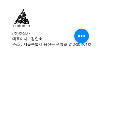
안감
: GORE-TEX®
무게(g)
: 720g(사이즈 39)
창
: Zamberlan®Vibram®NorTrack
사이즈
: 38~43(245~270mm)
색상
: 카멜
원산지
: 이태리
(주)호상사
대표이사 : 김인호
주소 : 서울특별시 용산구 원효로 210-30 401호
대표전화 : 02-749-0480
팩스 : 02-749-0484
이메일 : info@hocorp.co.kr
(주)호상사 직영 온라인몰
WE ARE SOCIAL
ZAMBERLAN
SUPERFEET